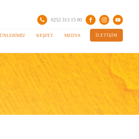
0252 313 15 00
İLETİŞİM
ÜNLERIMIZ
KEŞFET
MEDYA