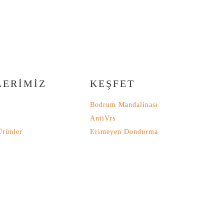
LERİMİZ
KEŞFET
Bodrum Mandalinası
AntiVrs
Ürünler
Erimeyen Dondurma