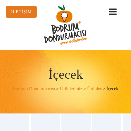
İLETİŞİM
İçecek
Bodrum Dondurmacısı
>
Ürünlerimiz
>
Ürünler
>
İçecek