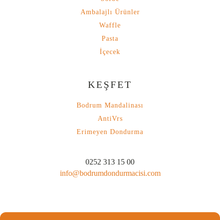
Ambalajlı Ürünler
Waffle
Pasta
İçecek
KEŞFET
Bodrum Mandalinası
AntiVrs
Erimeyen Dondurma
0252 313 15 00
info@bodrumdondurmacisi.com