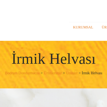
KURUMSAL
ÜR
İrmik Helvası
Bodrum Dondurmacısı
>
Ürünlerimiz
>
Ürünler
>
İrmik Helvası