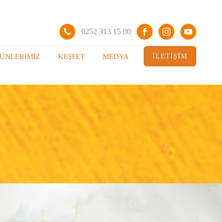
0252 313 15 00
İLETİŞİM
ÜNLERIMIZ
KEŞFET
MEDYA