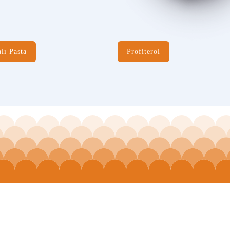
lı Pasta
Profiterol