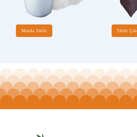
Manda Sütlü
Sütlü Çik