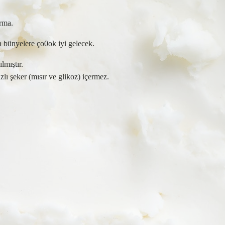
urma.
n bünyelere ço0ok iyi gelecek.
lmıştır.
lı şeker (mısır ve glikoz) içermez.