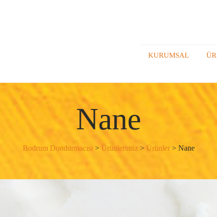
KURUMSAL
ÜR
Nane
Bodrum Dondurmacısı
>
Ürünlerimiz
>
Ürünler
>
Nane