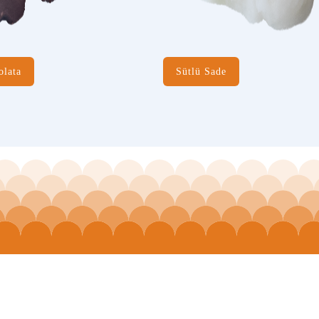
olata
Sütlü Sade