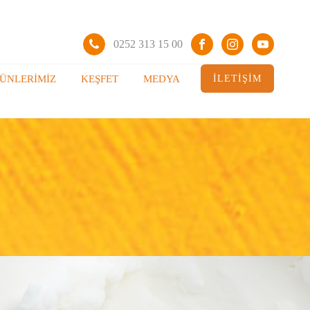
0252 313 15 00
İLETİŞİM
ÜNLERIMIZ
KEŞFET
MEDYA