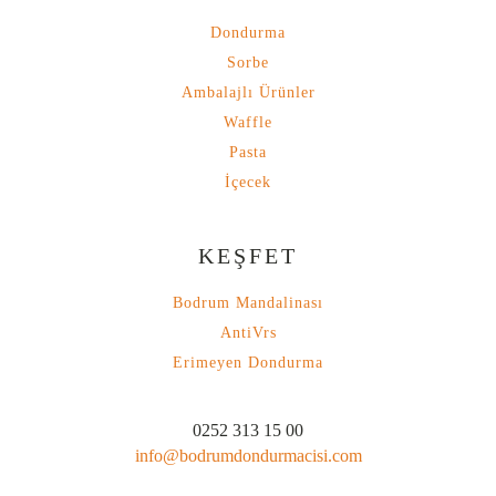
Dondurma
Sorbe
Ambalajlı Ürünler
Waffle
Pasta
İçecek
KEŞFET
Bodrum Mandalinası
AntiVrs
Erimeyen Dondurma
0252 313 15 00
info@bodrumdondurmacisi.com